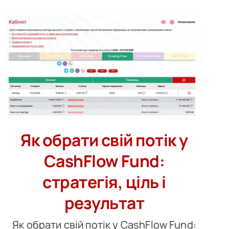
Як обрати свій потік у
CashFlow Fund:
стратегія, ціль і
результат
Як обрати свій потік у CashFlow Fund: