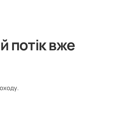
й потік вже
доходу.