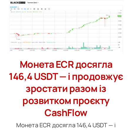
Монета ECR досягла
146,4 USDT — і продовжує
зростати разом із
розвитком проєкту
CashFlow
Монета ECR досягла 146,4 USDT — і