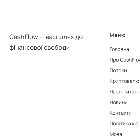
Меню
CashFlow — ваш шлях до
фінансової свободи
Головна
Про CashFlo
Потоки
Криптовалю
Часті питан
Новини
Контакти
Політика ко
Мова