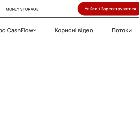
Увійти / Зареєструватися
MONEY STORAGE
ро CashFlow
Корисні відео
Потоки
S