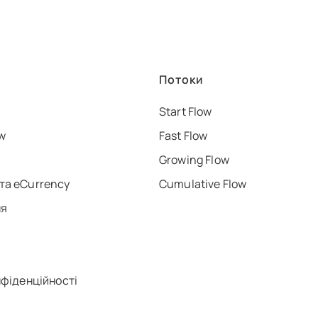
Потоки
Start Flow
w
Fast Flow
Growing Flow
та eCurrency
Cumulative Flow
ня
нфіденційності