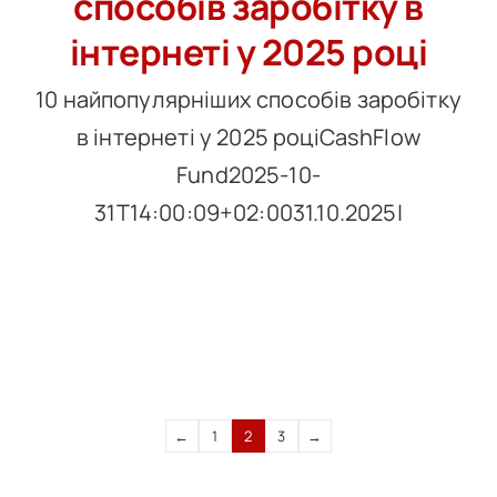
способів заробітку в
інтернеті у 2025 році
10 найпопулярніших способів заробітку
в інтернеті у 2025 роціCashFlow
Fund2025-10-
31T14:00:09+02:0031.10.2025|
←
1
2
3
→