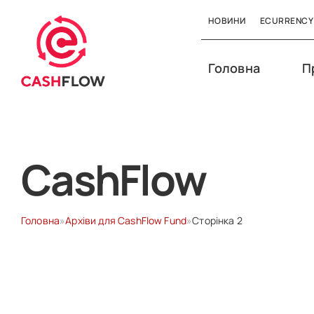
НОВИНИ
ECURRENCY
Головна
П
CashFlow
Головна
»
Архіви для CashFlow Fund
»
Сторінка 2