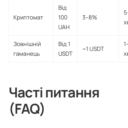
Від
5
Криптомат
100
3–8%
х
UAH
Зовнішній
Від 1
1
~1 USDT
гаманець
USDT
х
Часті питання
(FAQ)