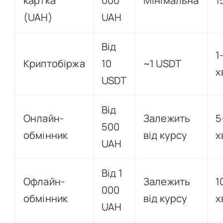
картка
000
Мінімальна
1
(UAH)
UAH
Від
1
Криптобіржа
10
~1 USDT
х
USDT
Від
Онлайн-
Залежить
5
500
обмінник
від курсу
х
UAH
Від 1
Офлайн-
Залежить
1
000
обмінник
від курсу
х
UAH