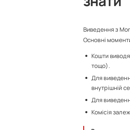
знати
Виведення з Mon
Основні момент
Кошти виводят
тощо).
Для виведенн
внутрішній се
Для виведенн
Комісія залеж