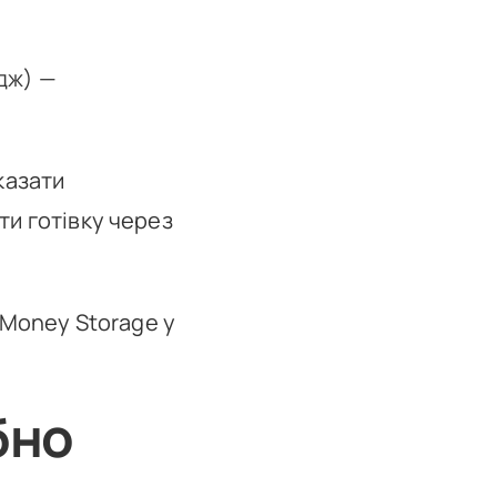
дж) —
казати
ти готівку через
 Money Storage у
бно