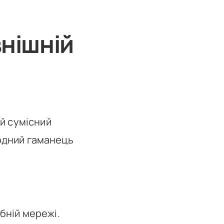
внішній
й сумісний
лодний гаманець
бній мережі.