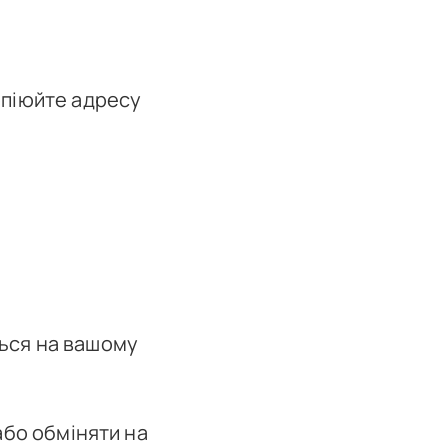
копіюйте адресу
ться на вашому
або обміняти на