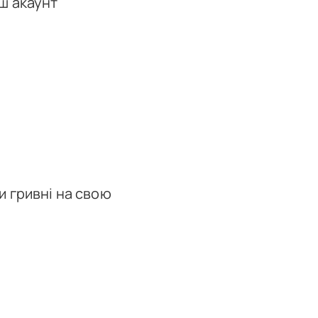
ш акаунт
и гривні на свою