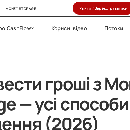
Увійти / Зареєструватися
MONEY STORAGE
ро CashFlow
Корисні відео
Потоки
вести гроші з M
ge — усі способи
ення (2026)