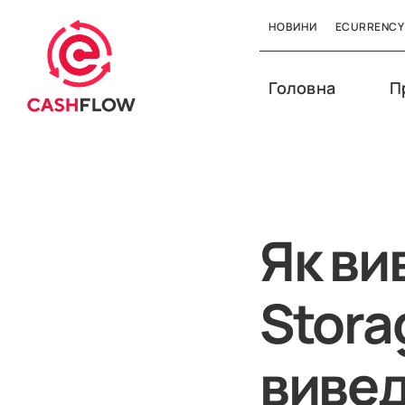
НОВИНИ
ECURRENCY
Головна
П
Як ви
Stora
вивед