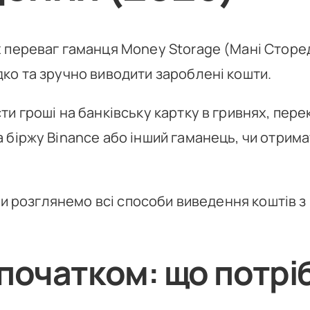
 переваг гаманця Money Storage (Мані Сторе
ко та зручно виводити зароблені кошти.
ти гроші на банківську картку в гривнях, пере
 біржу Binance або інший гаманець, чи отрима
 ми розглянемо всі способи виведення коштів з
початком: що потрі