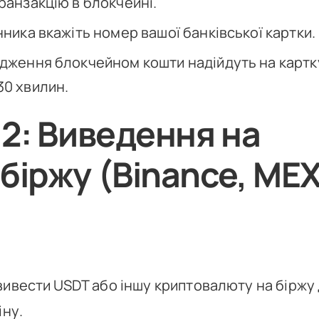
ранзакцію в блокчейні.
нника вкажіть номер вашої банківської картки.
рдження блокчейном кошти надійдуть на картк
30 хвилин.
 2: Виведення на
біржу (Binance, MEX
вивести USDT або іншу криптовалюту на біржу
іну.