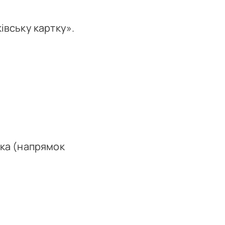
івську картку».
ика (напрямок