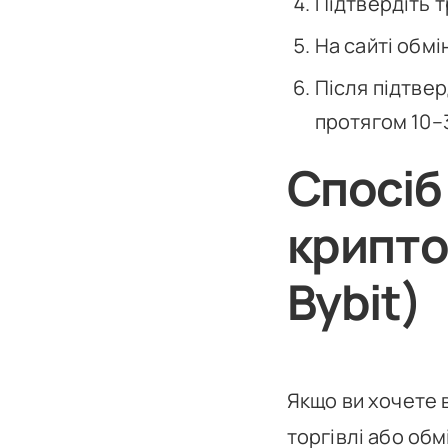
Підтвердіть т
На сайті обмі
Після підтве
протягом 10–
Спосіб
крипто
Bybit)
Якщо ви хочете 
торгівлі або обм