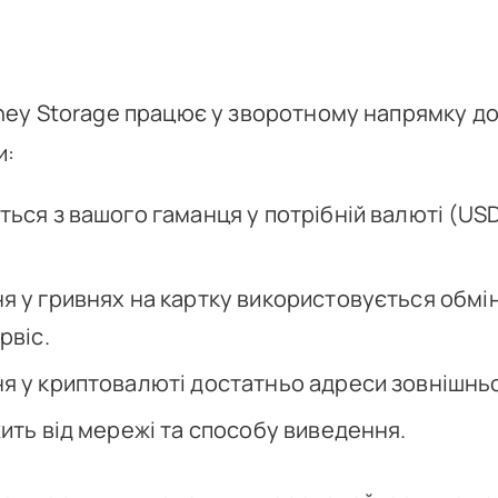
ey Storage працює у зворотному напрямку до
и:
ься з вашого гаманця у потрібній валюті (USD
я у гривнях на картку використовується обмі
рвіс.
я у криптовалюті достатньо адреси зовнішнь
ить від мережі та способу виведення.