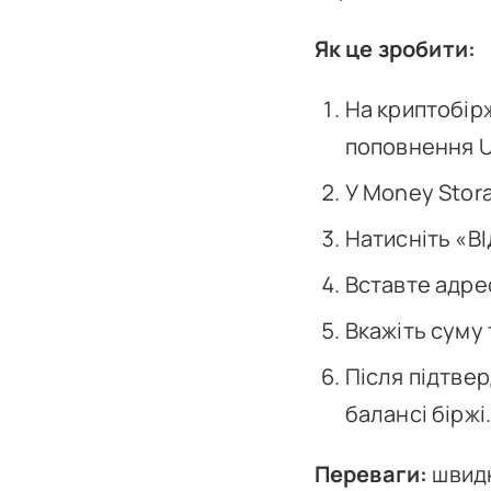
Як це зробити:
На криптобірж
поповнення U
У Money Stor
Натисніть «В
Вставте адре
Вкажіть суму 
Після підтве
балансі біржі
Переваги:
швидк