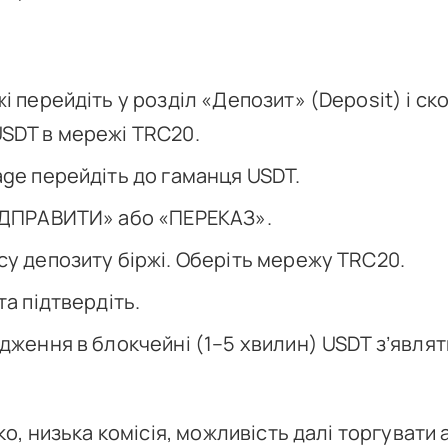
і перейдіть у розділ «Депозит» (Deposit) і с
SDT в мережі TRC20.
age перейдіть до гаманця USDT.
ІДПРАВИТИ» або «ПЕРЕКАЗ».
су депозиту біржі. Оберіть мережу TRC20.
та підтвердіть.
рдження в блокчейні (1–5 хвилин) USDT з’явля
.
о, низька комісія, можливість далі торгувати 