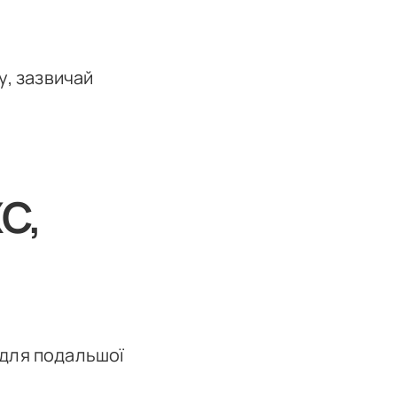
у, зазвичай
C,
 для подальшої