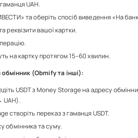
 гаманця UAH.
ИВЕСТИ» та оберіть спосіб виведення «На банк
та реквізити вашої картки.
операцію.
ть на картку протягом 15–60 хвилин.
 обмінник (Obmify та інші):
едіть USDT з Money Storage на адресу обмінн
→ UAH).
ge створіть переказ з гаманця USDT.
у обмінника та суму.