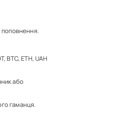
 поповнення.
T, BTC, ETH, UAH
нник або
ого гаманця.