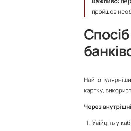
Важливо:
пер
пройшов необ
Спосіб
банків
Найпопулярніший
картку, викорис
Через внутрішні
Увійдіть у ка