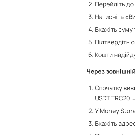
Перейдіть до
Натисніть «В
Вкажіть суму 
Підтвердіть 
Кошти надійду
Через зовнішній
Спочатку вив
USDT TRC20 
У Money Stora
Вкажіть адрес