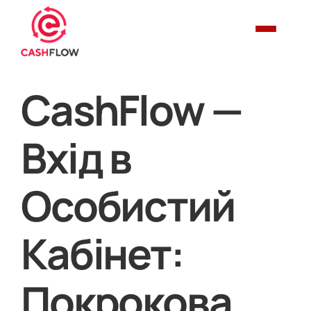
CashFlow —
Вхід в
Особистий
Кабінет:
Покрокова