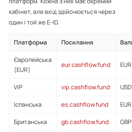
платформ. Кожна з них має окремий
кабінет, але вхід здійснюється через
один і той же E-ID.
Платформа
Посилання
Вал
Європейська
eur.cashflow.fund
EUR
(EUR)
VIP
vip.cashflow.fund
USD
Іспанська
es.cashflow.fund
EUR
Британська
gb.cashflow.fund
GBP