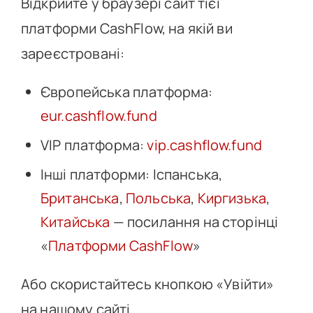
Відкрийте у браузері сайт тієї
платформи CashFlow, на якій ви
зареєстровані:
Європейська платформа:
eur.cashflow.fund
VIP платформа:
vip.cashflow.fund
Інші платформи: Іспанська,
Британська
,
Польська
,
Киргизька
,
Китайська
— посилання на сторінці
«
Платформи CashFlow
»
Або скористайтесь кнопкою «Увійти»
на нашому сайті.